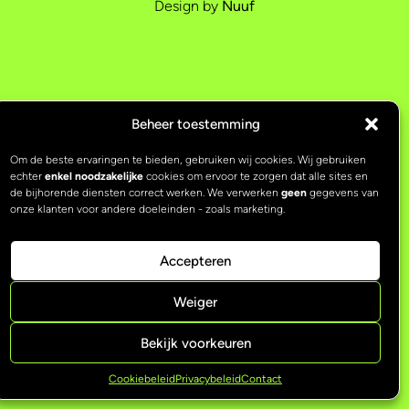
Design by
Nuuf
Beheer toestemming
Om de beste ervaringen te bieden, gebruiken wij cookies. Wij gebruiken
echter
enkel noodzakelijke
cookies om ervoor te zorgen dat alle sites en
de bijhorende diensten correct werken. We verwerken
geen
gegevens van
onze klanten voor andere doeleinden - zoals marketing.
Accepteren
Weiger
Bekijk voorkeuren
Cookiebeleid
Privacybeleid
Contact