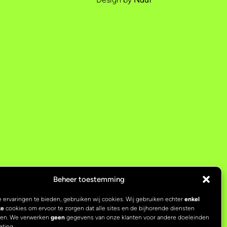
Beheer toestemming
 ervaringen te bieden, gebruiken wij cookies. Wij gebruiken echter
enkel
ke
cookies om ervoor te zorgen dat alle sites en de bijhorende diensten
ken. We verwerken
geen
gegevens van onze klanten voor andere doeleinden
eting.