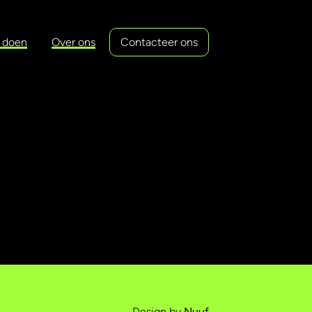
 doen
Over ons
Contacteer ons
Design by
Nuuf