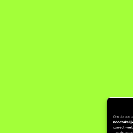
Om de beste
noodzakelij
correct wer
- zoals mark