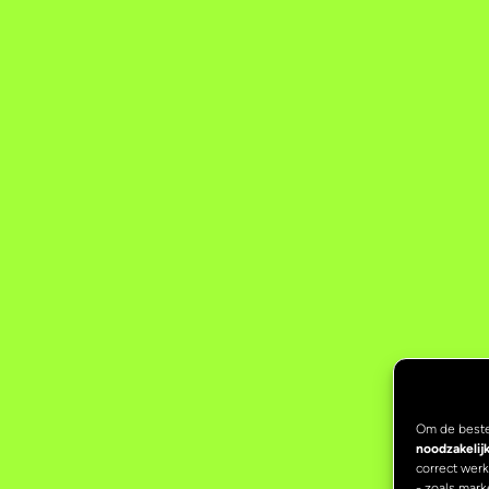
Om de beste
noodzakelij
correct wer
- zoals mark