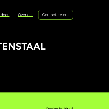
 doen
Over ons
Contacteer ons
TENSTAAL
Design by
Nuuf