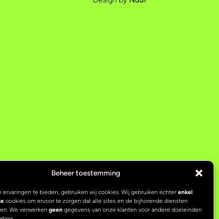
Beheer toestemming
 ervaringen te bieden, gebruiken wij cookies. Wij gebruiken echter
enkel
ke
cookies om ervoor te zorgen dat alle sites en de bijhorende diensten
ken. We verwerken
geen
gegevens van onze klanten voor andere doeleinden
eting.