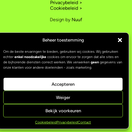
Privacybeleid >
Cookiebeleid >
Design by
Nuuf
Beheer toestemming
Om de beste ervaringen te bieden, gebruiken wij cookies. Wij gebruiken
echter
enkel noodzakelijke
cookies om ervoor te zorgen dat alle sites en
de bijhorende diensten correct werken. We verwerken
geen
gegevens van
onze klanten voor andere doeleinden - zoals marketing.
Accepteren
Weiger
Bekijk voorkeuren
Cookiebeleid
Privacybeleid
Contact