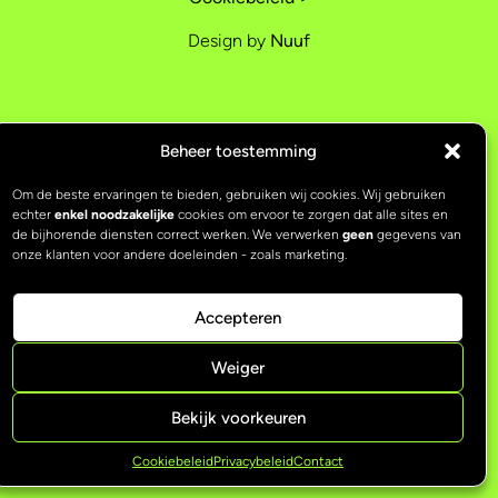
Design by
Nuuf
Beheer toestemming
Om de beste ervaringen te bieden, gebruiken wij cookies. Wij gebruiken
echter
enkel noodzakelijke
cookies om ervoor te zorgen dat alle sites en
de bijhorende diensten correct werken. We verwerken
geen
gegevens van
onze klanten voor andere doeleinden - zoals marketing.
Accepteren
Weiger
Bekijk voorkeuren
Cookiebeleid
Privacybeleid
Contact