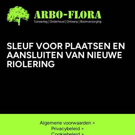
SLEUF VOOR PLAATSEN EN
AANSLUITEN VAN NIEUWE
AANLEG
RIOLERING
ONDERHOUD
ONTWERP
BOOMVERZORGING
Algemene voorwaarden >
Privacybeleid >
Cookiebeleid >