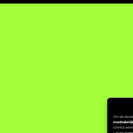
Om de beste
noodzakelij
correct wer
- zoals mark