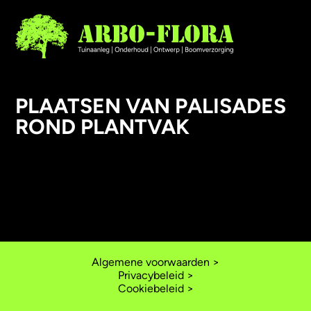
PLAATSEN VAN PALISADES
ROND PLANTVAK
AANLEG
ONDERHOUD
ONTWERP
BOOMVERZORGING
Algemene voorwaarden >
Privacybeleid >
Cookiebeleid >