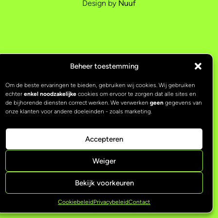
Design by
Nuuf
Beheer toestemming
Om de beste ervaringen te bieden, gebruiken wij cookies. Wij gebruiken
echter
enkel noodzakelijke
cookies om ervoor te zorgen dat alle sites en
de bijhorende diensten correct werken. We verwerken
geen
gegevens van
onze klanten voor andere doeleinden - zoals marketing.
Accepteren
Weiger
Bekijk voorkeuren
Cookiebeleid
Privacybeleid
Contact