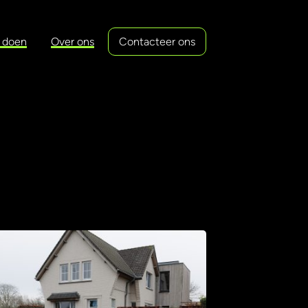
 doen
Over ons
Contacteer ons