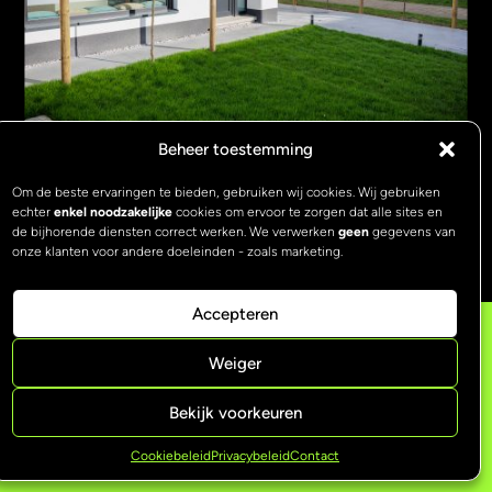
Beheer toestemming
Om de beste ervaringen te bieden, gebruiken wij cookies. Wij gebruiken
echter
enkel noodzakelijke
cookies om ervoor te zorgen dat alle sites en
de bijhorende diensten correct werken. We verwerken
geen
gegevens van
onze klanten voor andere doeleinden - zoals marketing.
Accepteren
Algemene voorwaarden >
Privacybeleid >
Weiger
Cookiebeleid >
Bekijk voorkeuren
Design by
Nuuf
Cookiebeleid
Privacybeleid
Contact